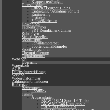
Klappensteuerungen
Dienstleistungen
Citroen / Peugeot Tuning
Eintragung / Abnahme vor Ort
Engineering
Prototypen
Schweißarbeiten
Downpipes
Fächerkrümmer
SRT Rennfächerkrümmer
Rohrbögen
Sicherheitszellen
Sportauspuff
Schalldämpferbau
Sportendschalldämpfer
Sportkatalysatoren
Thermoisolierung
Turbokrümmer
Webshop
Übersicht
Warenkorb
AGB
Datenschutzerklärung
Versand
Widerrufsformular
Zahlungsinformationen
Referenzen
Bewertungen
Feedback
Tuning
Abgasanlagen
BMW 118i M Sport 1,6 Turbo
BMW M3 E46 Kompressor
Fiat X1/9 Bertone 1,3l