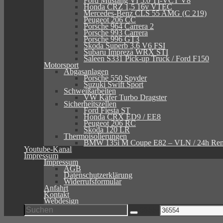
Ford Mustang VI 5.0 TI-VCT V8
Honda CRZ 1,5 16v VTEC
Mercedes-Benz CLS 55 AMG (C 219)
Peugeot 206 CC
Porsche 964 Carrera 2
Porsche 993 Carrera
Porsche 996 GT3
Skoda Superb 3,6 V6 FSI
Subaru Impreza WRX STI
Saleen S331 Pick-up Truck / Ford F150
Motorsport
Abgasanlagen
Porsche 550 Spyder
Suzuki Swift Sport
Schweißarbeiten
VW Käfer Turbo Dragster
Sicherheitszellen
Ford Fiesta ST
Honda CRX ED9 / EE8
Peugeot 206 RC
Skoda 120 LR
Thermoisolierungen
BMW 135i M Coupe E82 – VLN / 24h Re
Youtube-Kanal
Impressum
Impressum
AGB
Datenschutzerklärung
Widerrufsformular
Anfahrt
Kontakt
Webdesign
Suche
36554
nach:
Suchen