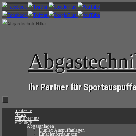
Zum
Inhalt
springen
Abgastechni
Ihr Partner für Sportauspuff
Zum
Startseite
Inhalt
News
springen
Wir über uns
Produkte
Abgasanlagen
Duplex Auspuffanlagen
Einzelanfertigungen