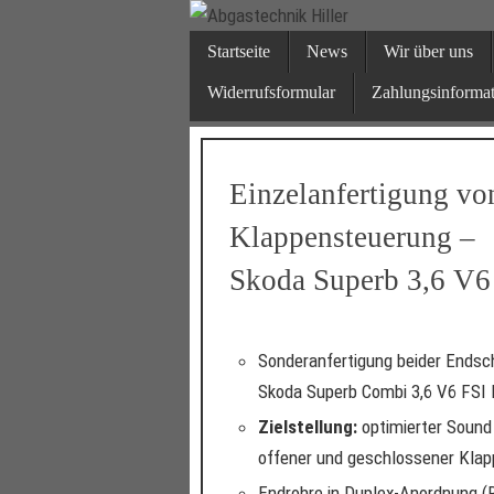
Zum
Zum
Inhalt
Inhalt
Startseite
News
Wir über uns
springen
Abgast
springen
Widerrufsformular
Zahlungsinforma
Ihr Partner für
Einzelanfertigung vo
Klappensteuerung –
Skoda Superb 3,6 V6
Sonderanfertigung beider Endsc
Skoda Superb Combi 3,6 V6 FSI 
Zielstellung:
optimierter Soun
offener und geschlossener Klap
Endrohre in Duplex-Anordnung (