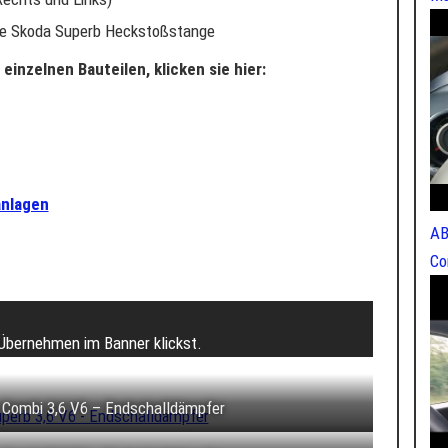
ale Skoda Superb Heckstoßstange
einzelnen Bauteilen, klicken sie hier:
anlagen
AB
Co
 Übernehmen im Banner klickst.
 Combi 3,6 V6 – Endschalldämpfer