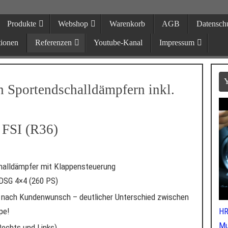
Produkte
Webshop
Warenkorb
AGB
Datensch
echnik Hiller
tionen
Referenzen
Youtube-Kanal
Impressum
 Sportauspuffanlagen in Neukirchen b
Y
n Sportendschalldämpfern inkl.
 FSI (R36)
halldämpfer mit Klappensteuerung
DSG 4×4 (260 PS)
d nach Kundenwunsch – deutlicher Unterschied zwischen
pe!
HR
Mu
Rechts und Links)