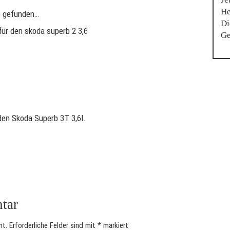
He
se gefunden…
Di
 für den skoda superb 2 3,6
Ge
den Skoda Superb 3T 3,6l.
tar
ht.
Erforderliche Felder sind mit
*
markiert