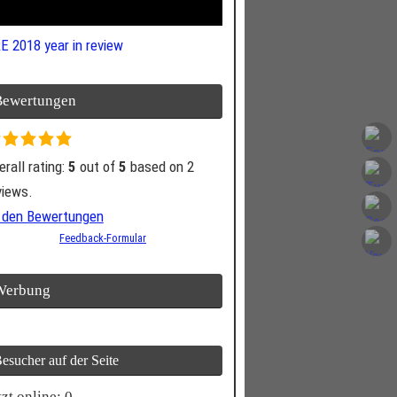
E 2018 year in review
Bewertungen
ing
erall rating:
5
out of
5
based on
2
sed
views.
 den Bewertungen
.345
Feedback-Formular
tings
Werbung
esucher auf der Seite
tzt online: 0