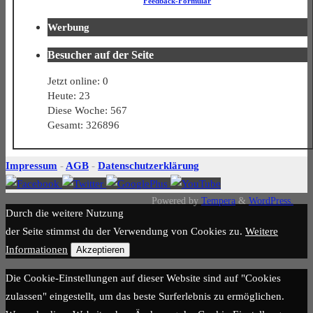
Feedback-Formular
12.345
Werbung
ratings
Besucher auf der Seite
Jetzt online: 0
Heute: 23
Diese Woche: 567
Gesamt: 326896
Impressum
-
AGB
-
Datenschutzerklärung
Powered by
Tempera
&
WordPress.
Durch die weitere Nutzung
der Seite stimmst du der Verwendung von Cookies zu.
Weitere
Informationen
Akzeptieren
Die Cookie-Einstellungen auf dieser Website sind auf "Cookies
zulassen" eingestellt, um das beste Surferlebnis zu ermöglichen.