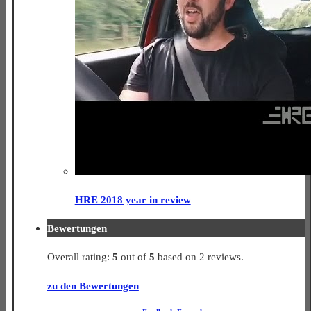
HRE 2018 year in review
Bewertungen
5,0
Overall rating:
5
out of
5
based on
2
reviews.
rating
zu den Bewertungen
based
on