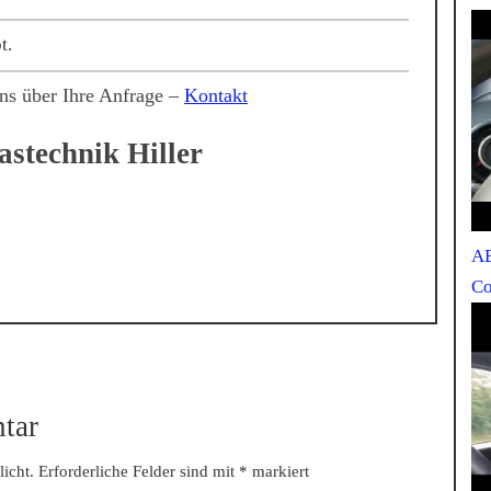
t.
ns über Ihre Anfrage –
Kontakt
stechnik Hiller
AB
Co
tar
icht.
Erforderliche Felder sind mit
*
markiert