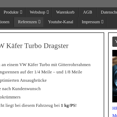
Produkte
Webshop
Warenkorb
AGB
Datensch
echnik Hiller
tionen
Referenzen
Youtube-Kanal
Impressum
r Sportauspuffanlagen in Neukirch
Y
W Käfer Turbo Dragster
n an einem VW Käfer Turbo mit Gitterrohrrahmen
ngsrennen auf der 1/4 Meile – und 1/8 Meile
optimierten Ansaugbrücke
re nach Kundenwunsch
bokrümmers
ht liegt bei diesem Fahrzeug bei
1 kg/PS
!
HR
Mu