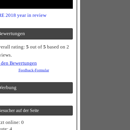
E 2018 year in review
Bewertungen
0
erall rating:
5
out of
5
based on
2
ting
views.
sed
 den Bewertungen
Feedback-Formular
.345
tings
Werbung
esucher auf der Seite
tzt online: 0
ute: 4