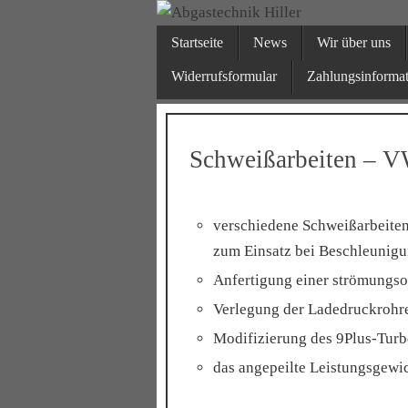
Zum
Zum
Inhalt
Inhalt
Startseite
News
Wir über uns
springen
Abgast
springen
Widerrufsformular
Zahlungsinforma
Ihr Partner fü
Schweißarbeiten – V
verschiedene Schweißarbeite
zum Einsatz bei Beschleunigu
Anfertigung einer strömungs
Verlegung der Ladedruckroh
Modifizierung des 9Plus-Tur
das angepeilte Leistungsgewic