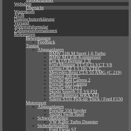
Turbokrümmer
Webshop
Übersicht
Warenkorb
AGB
Datenschutzerklärung
Versand
Widerrufsformular
Zahlungsinformationen
Referenzen
Bewertungen
Feedback
Tuning
Abgasanlagen
BMW 118i M Sport 1,6 Turbo
BMW M3 E46 Kompressor
Fiat X1/9 Bertone 1,3l
Ford Mustang VI 5.0 TI-VCT V8
Honda CRZ 1,5 16v VTEC
Mercedes-Benz CLS 55 AMG (C 219)
Peugeot 206 CC
Porsche 964 Carrera 2
Porsche 993 Carrera
Porsche 996 GT3
Skoda Superb 3,6 V6 FSI
Subaru Impreza WRX STI
Saleen S331 Pick-up Truck / Ford F150
Motorsport
Abgasanlagen
Porsche 550 Spyder
Suzuki Swift Sport
Schweißarbeiten
VW Käfer Turbo Dragster
Sicherheitszellen
Ford Fiesta ST