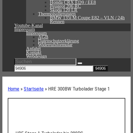
Honda CRX ED9 / EE8
Peugeot 206 RC
Skoda 120 LR
Thermoisolierungen
BMW 135i M Coupe E82 – VLN / 24h
Rennen
Youtube-Kanal
Impressum
Impressum
AGB
Datenschutzerklärung
Widerrufsformular
Anfahrt
Kontakt
Webdesign
Suche
94906
nach:
Suchen
Home
»
Startseite
»
HRE 300BW Turbolader Stage 1