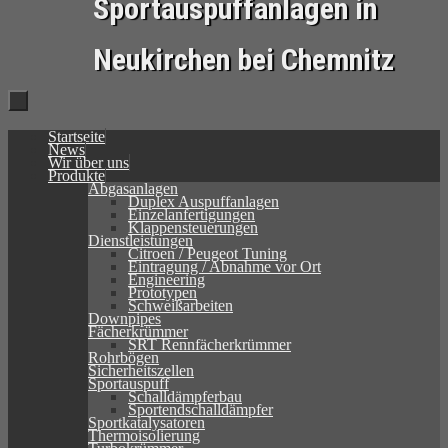
Sportauspuffanlagen in
Neukirchen bei Chemnitz
Zum
Startseite
Inhalt
News
springen
Wir über uns
Produkte
Abgasanlagen
Duplex Auspuffanlagen
Einzelanfertigungen
Klappensteuerungen
Dienstleistungen
Citroen / Peugeot Tuning
Eintragung / Abnahme vor Ort
Engineering
Prototypen
Schweißarbeiten
Downpipes
Fächerkrümmer
SRT Rennfächerkrümmer
Rohrbögen
Sicherheitszellen
Sportauspuff
Schalldämpferbau
Sportendschalldämpfer
Sportkatalysatoren
Thermoisolierung