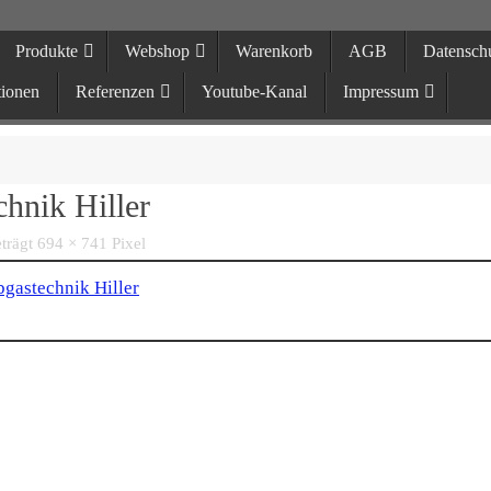
Produkte
Webshop
Warenkorb
AGB
Datensch
echnik Hiller
tionen
Referenzen
Youtube-Kanal
Impressum
r Sportauspuffanlagen in Neukirch
hnik Hiller
eträgt
694 × 741
Pixel