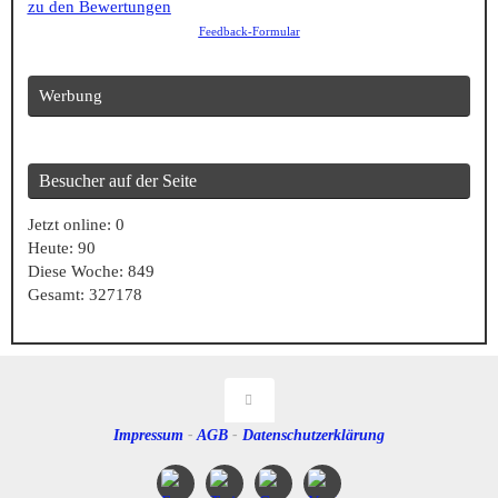
rating
zu den Bewertungen
based
Feedback-Formular
on
12.345
Werbung
ratings
Besucher auf der Seite
Jetzt online: 0
Heute: 90
Diese Woche: 849
Gesamt: 327178
Impressum
-
AGB
-
Datenschutzerklärung