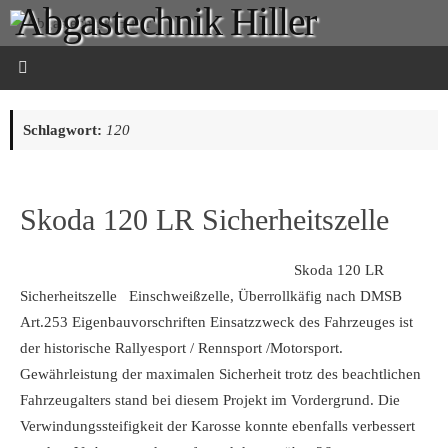
Abgastechnik Hiller
Zum
Inhalt
springen
Ihr Partner für
Sportauspuffanlagen in
Schlagwort:
120
Neukirchen bei Chemnitz
Skoda 120 LR Sicherheitszelle
Skoda 120 LR
Sicherheitszelle Einschweißzelle, Überrollkäfig nach DMSB
Art.253 Eigenbauvorschriften Einsatzzweck des Fahrzeuges ist
der historische Rallyesport / Rennsport /Motorsport.
Gewährleistung der maximalen Sicherheit trotz des beachtlichen
Fahrzeugalters stand bei diesem Projekt im Vordergrund. Die
Verwindungssteifigkeit der Karosse konnte ebenfalls verbessert