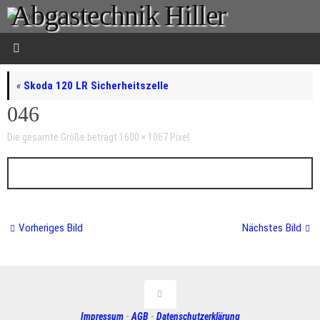
Abgastechnik Hiller
Zum
Inhalt
springen
Ihr Partner für Sportauspuffanlage
in Neukirchen bei Chemnitz
«
Skoda 120 LR Sicherheitszelle
046
Die gesamte Größe beträgt
1600 × 1067
Pixel
Vorheriges Bild
Nächstes Bild
Impressum
-
AGB
-
Datenschutzerklärung